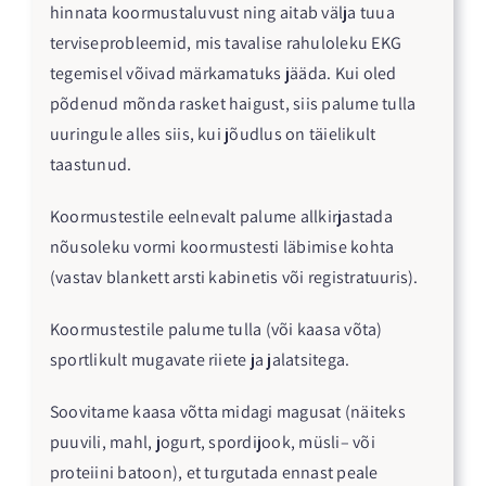
hinnata koormustaluvust ning aitab välja tuua
terviseprobleemid, mis tavalise rahuloleku EKG
tegemisel võivad märkamatuks jääda. Kui oled
põdenud mõnda rasket haigust, siis palume tulla
uuringule alles siis, kui jõudlus on täielikult
taastunud.
Koormustestile eelnevalt palume allkirjastada
nõusoleku vormi koormustesti läbimise kohta
(vastav blankett arsti kabinetis või registratuuris).
Koormustestile palume tulla (või kaasa võta)
sportlikult mugavate riiete ja jalatsitega.
Soovitame kaasa võtta midagi magusat (näiteks
puuvili, mahl, jogurt, spordijook, müsli– või
proteiini batoon), et turgutada ennast peale