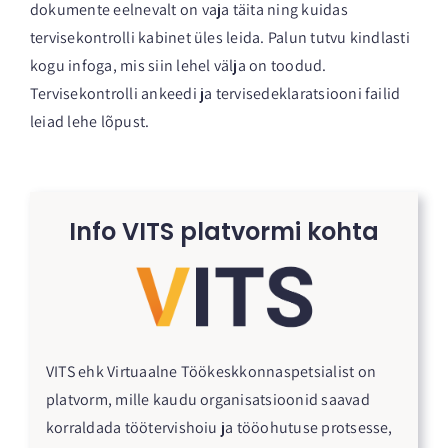
dokumente eelnevalt on vaja täita ning kuidas
Kontakt
tervisekontrolli kabinet üles leida. Palun tutvu kindlasti
kogu infoga, mis siin lehel välja on toodud.
Logi sisse
Tervisekontrolli ankeedi ja tervisedeklaratsiooni failid
leiad lehe lõpust.
Broneeri demo
Info VITS platvormi kohta
VITS ehk Virtuaalne Töökeskkonnaspetsialist on
platvorm, mille kaudu organisatsioonid saavad
korraldada töötervishoiu ja tööohutuse protsesse,