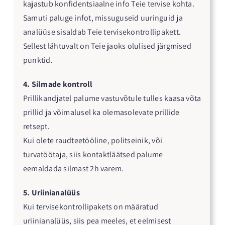
kajastub konfidentsiaalne info Teie tervise kohta.
Samuti paluge infot, missuguseid uuringuid ja
analüüse sisaldab Teie tervisekontrollipakett.
Sellest lähtuvalt on Teie jaoks olulised järgmised
punktid.
4. Silmade kontroll
Prillikandjatel palume vastuvõtule tulles kaasa võta
prillid ja võimalusel ka olemasolevate prillide
retsept.
Kui olete raudteetööline, politseinik, või
turvatöötaja, siis kontaktläätsed palume
eemaldada silmast 2h varem.
5. Uriinianalüüs
Kui tervisekontrollipakets on määratud
uriinianalüüs, siis pea meeles, et eelmisest