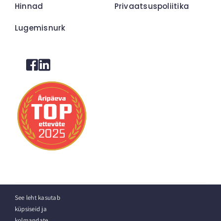
Hinnad
Privaatsuspoliitika
Lugemisnurk
See leht kasutab
küpsiseid ja
© 2026 VITS. Kõik õigused kaitstud
kolmandate