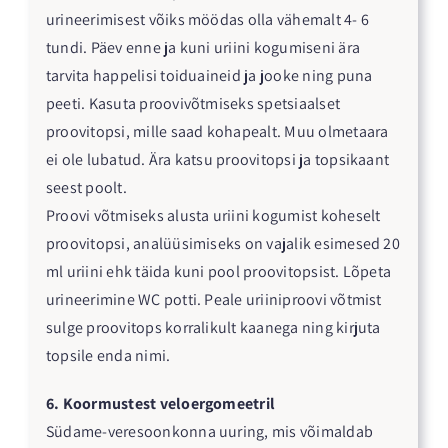
urineerimisest võiks möödas olla vähemalt 4- 6
tundi. Päev enne ja kuni uriini kogumiseni ära
tarvita happelisi toiduaineid ja jooke ning puna
peeti. Kasuta proovivõtmiseks spetsiaalset
proovitopsi, mille saad kohapealt. Muu olmetaara
ei ole lubatud. Ära katsu proovitopsi ja topsikaant
seest poolt.
Proovi võtmiseks alusta uriini kogumist koheselt
proovitopsi, analüüsimiseks on vajalik esimesed 20
ml uriini ehk täida kuni pool proovitopsist. Lõpeta
urineerimine WC potti. Peale uriiniproovi võtmist
sulge proovitops korralikult kaanega ning kirjuta
topsile enda nimi.
6. Koormustest veloergomeetril
Südame-veresoonkonna uuring, mis võimaldab