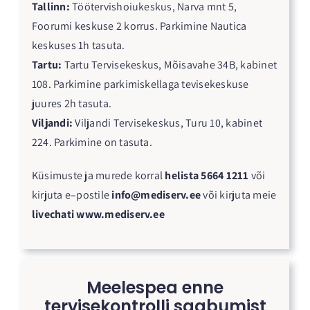
Tallinn:
Töötervishoiukeskus, Narva mnt 5,
Foorumi keskuse 2 korrus. Parkimine Nautica
keskuses 1h tasuta.
Tartu:
Tartu Tervisekeskus, Mõisavahe 34B, kabinet
108. Parkimine parkimiskellaga tevisekeskuse
juures 2h tasuta.
Viljandi
:
Viljandi Tervisekeskus, Turu 10, kabinet
224. Parkimine on tasuta.
Küsimuste ja murede korral
helista
5664 1211
või
kirjuta e–postile
info@mediserv.ee
või kirjuta meie
livechati
www.mediserv.ee
Meelespea enne
tervisekontrolli saabumist