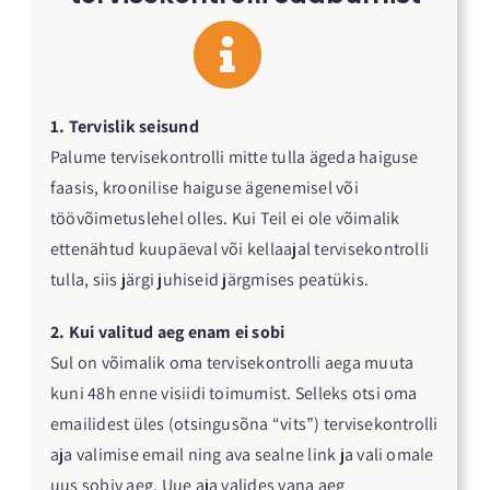
1. Tervislik seisund
Palume tervisekontrolli mitte tulla ägeda haiguse
faasis, kroonilise haiguse ägenemisel või
töövõimetuslehel olles. Kui Teil ei ole võimalik
ettenähtud kuupäeval või kellaajal tervisekontrolli
tulla, siis järgi juhiseid järgmises peatükis.
2. Kui valitud aeg enam ei sobi
Sul on võimalik oma tervisekontrolli aega muuta
kuni 48h enne visiidi toimumist. Selleks otsi oma
emailidest üles (otsingusõna “vits”) tervisekontrolli
aja valimise email ning ava sealne link ja vali omale
uus sobiv aeg. Uue aja valides vana aeg