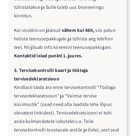
tühistatakse ja Sulle tuleb uus broneeringu
kinnitus.
Kui visiidini on jäänud
vähem kui 48h,
siis palun
helista teenusepakkujale ja tühista aeg telefoni
teel. Nii jõuab info kiiremini teenusepakkujani.
Kontaktid leiad punkti 1.juures.
3. Tervisekontrolli kaart ja töötaja
tervisedeklaratsioon
Kindlasti täida ära enne tervisekontrolli “Töötaja
tervisedeklaratsioon” ja “Vaimse tervise
küsimustik” (saad need alla laadida lehe lõpus
olevatest linkidest). Tervisedekratsiooni ei tohi
anda kolmandatele isikutele(v.a. Teile
tervisekontrolli teostavale arstile ja õele), sest seal