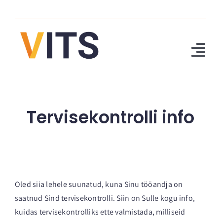
Skip
to
content
Tog
Nav
Avaleht
Tervisekontrolli info
Teenus
UUS
Kogemuslood
Hinnad
Oled siia lehele suunatud, kuna Sinu tööandja on
Lugemisnurk
saatnud Sind tervisekontrolli. Siin on Sulle kogu info,
Meist
kuidas tervisekontrolliks ette valmistada, milliseid